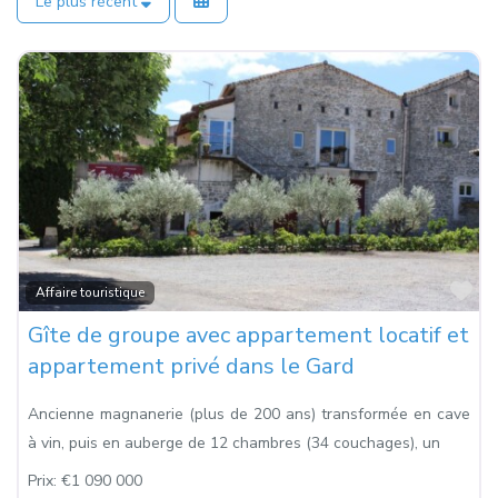
Le plus récent
Fa
Affaire touristique
Gîte de groupe avec appartement locatif et
appartement privé dans le Gard
Ancienne magnanerie (plus de 200 ans) transformée en cave
à vin, puis en auberge de 12 chambres (34 couchages), un
Prix:
€1 090 000