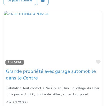
Le plus récent
Fa
À VENDRE
Grande propriété avec garage automobile
dans le Centre
Habitation tout confort à Neuilly en Dun, un village du Cher,
code postal 18600, proche de l’Allier, entre Bourges et
Prix:
€370 000